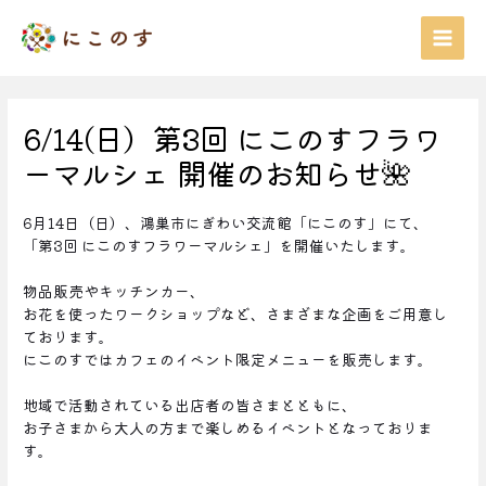
内
Mai
容
を
Men
ス
キ
ッ
6/14(日）第3回 にこのすフラワ
プ
ーマルシェ 開催のお知らせ🌺
6月14日（日）、鴻巣市にぎわい交流館「にこのす」にて、
「第3回 にこのすフラワーマルシェ」を開催いたします。
物品販売やキッチンカー、
お花を使ったワークショップなど、さまざまな企画をご用意し
ております。
にこのすではカフェのイベント限定メニューを販売します。
地域で活動されている出店者の皆さまとともに、
お子さまから大人の方まで楽しめるイベントとなっておりま
す。